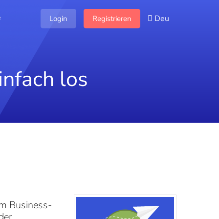
e
Deu
Login
Registrieren
infach los
um Business-
der