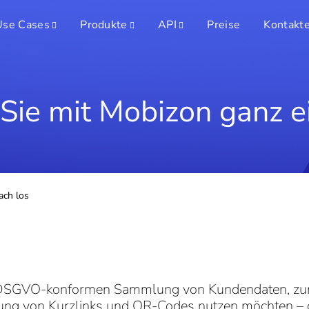
Use Cases
Produkte
API
Preise
Kontakt
Sie mit Mobizon ganz e
ach los
zur DSGVO-konformen Sammlung von Kundendaten, z
lung von Kurzlinks und QR-Codes nutzen möchten – 