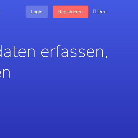
e
Deu
Login
Registrieren
aten erfassen,
en