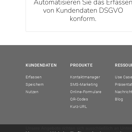
Automatisieren Sie das Erfasse
von Kundendaten DSGVO
konform.
KUNDENDATEN
PRODUKTE
RESSOU
Erfassen
Kontaktmanager
Use Cas
Speichern
SMS-Marketing
Präsenta
Nutzen
Online-Formulare
Nachrich
QR-Codes
Blog
Kurz-URL
Unsere Angebote richten sich ausschließlich an Unter