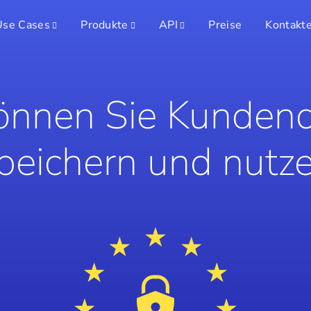
Use Cases
Produkte
API
Preise
Kontakt
önnen Sie Kundend
peichern und nutz