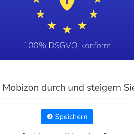
100% DSGVO-konform
t Mobizon durch und steigern Si
❷ Speichern