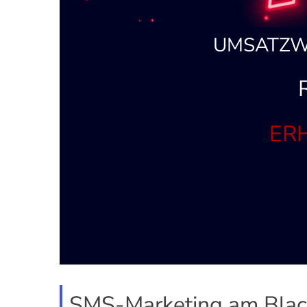
UMSATZW
ERH
SMS-Marketing am Blac