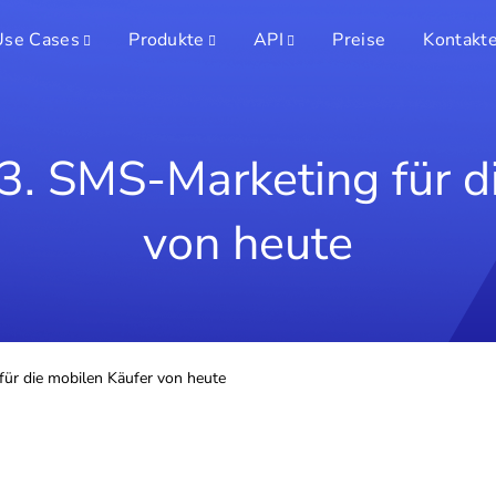
Use Cases
Produkte
API
Preise
Kontakt
3. SMS-Marketing für d
von heute
für die mobilen Käufer von heute