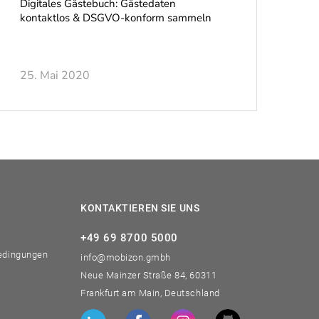
Digitales Gästebuch: Gästedaten
kontaktlos & DSGVO-konform sammeln
25. Mai 2020
KONTAKTIEREN SIE UNS
+49 69 8700 5000
edingungen
info@mobizon.gmbh
Neue Mainzer Straße 84, 60311
Frankfurt am Main, Deutschland