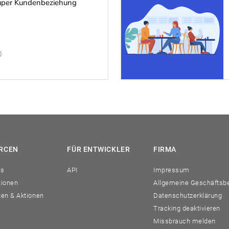
 super Kundenbeziehung
0
RCEN
FÜR ENTWICKLER
FIRMA
es
API
Impressum
tionen
Allgemeine Geschäftsb
ten & Aktionen
Datenschutzerklärung
Tracking deaktivieren
Missbrauch melden